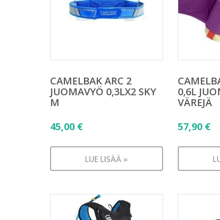
CAMELBAK ARC 2
CAMELB
JUOMAVYÖ 0,3LX2 SKY
0,6L JU
M
VÄREJÄ
45,00
€
57,90
€
LUE LISÄÄ »
L