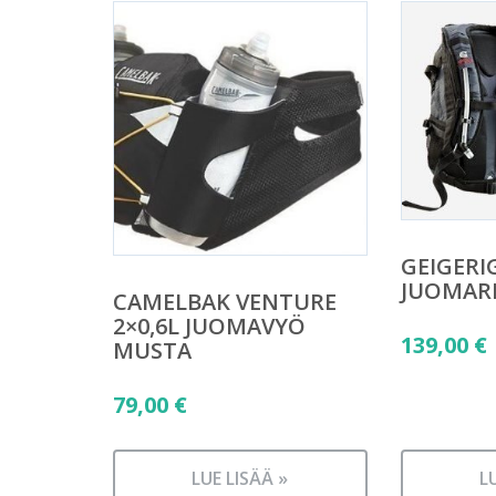
GEIGERIG
JUOMAR
CAMELBAK VENTURE
2×0,6L JUOMAVYÖ
139,00
€
MUSTA
79,00
€
LUE LISÄÄ »
L