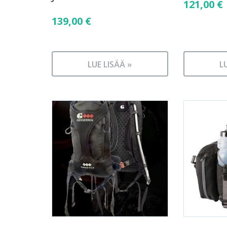
121,00
€
139,00
€
LUE LISÄÄ »
L