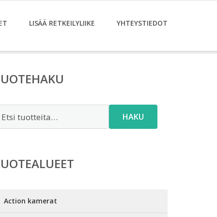
ET
LISÄÄ RETKEILYLIIKE
YHTEYSTIEDOT
TUOTEHAKU
tsi:
HAKU
TUOTEALUEET
Action kamerat