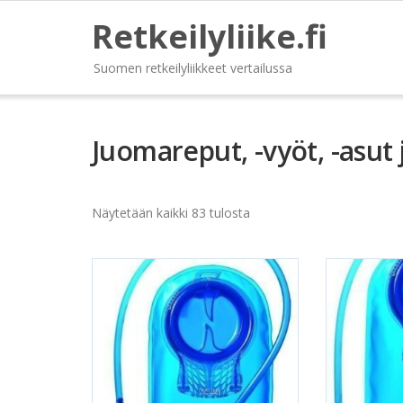
Retkeilyliike.fi
Suomen retkeilyliikkeet vertailussa
Juomareput, -vyöt, -asut j
Näytetään kaikki 83 tulosta