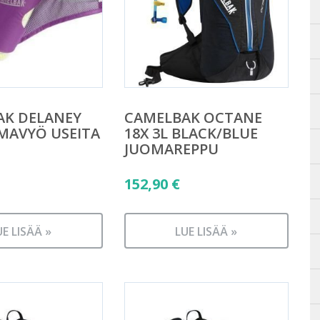
AK DELANEY
CAMELBAK OCTANE
OMAVYÖ USEITA
18X 3L BLACK/BLUE
JUOMAREPPU
152,90
€
UE LISÄÄ »
LUE LISÄÄ »