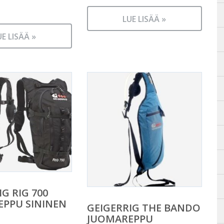
LUE LISÄÄ »
UE LISÄÄ »
G RIG 700
PPU SININEN
GEIGERRIG THE BANDO
JUOMAREPPU