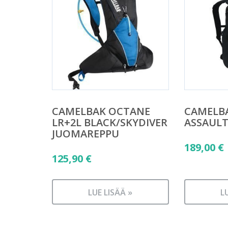
CAMELBAK OCTANE
CAMELB
LR+2L BLACK/SKYDIVER
ASSAULT
JUOMAREPPU
189,00
€
125,90
€
LUE LISÄÄ »
L