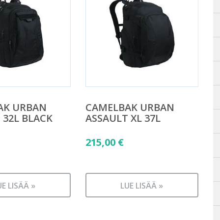
AK URBAN
CAMELBAK URBAN
 32L BLACK
ASSAULT XL 37L
215,00
€
UE LISÄÄ »
LUE LISÄÄ »