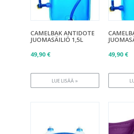
CAMELBAK ANTIDOTE
CAMELB
JUOMASÄILIÖ 1,5L
JUOMASÄ
49,90
€
49,90
€
LUE LISÄÄ »
L