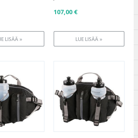
107,00
€
UE LISÄÄ »
LUE LISÄÄ »