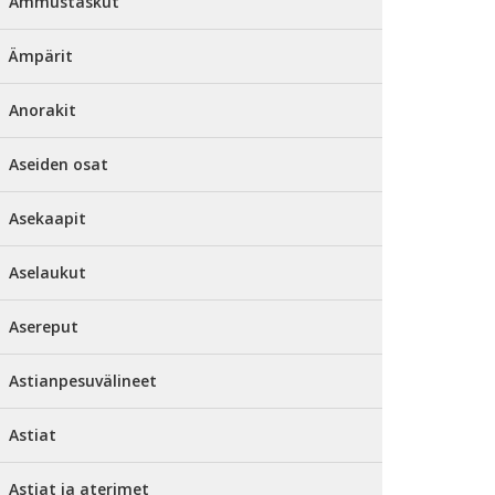
Ammustaskut
Ämpärit
Anorakit
Aseiden osat
Asekaapit
Aselaukut
Asereput
Astianpesuvälineet
Astiat
Astiat ja aterimet