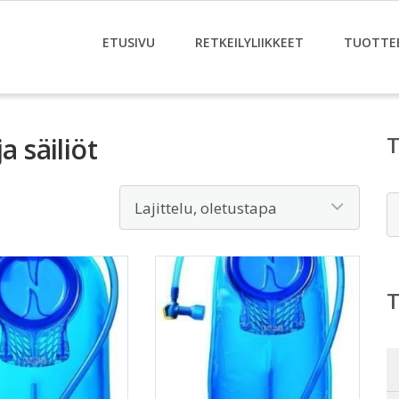
ETUSIVU
RETKEILYLIIKKEET
TUOTTE
a säiliöt
E