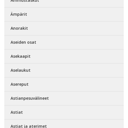
Ammustaskut
Ämpärit
Anorakit
Aseiden osat
Asekaapit
Aselaukut
Asereput
Astianpesuvälineet
Astiat
Astiat ja aterimet