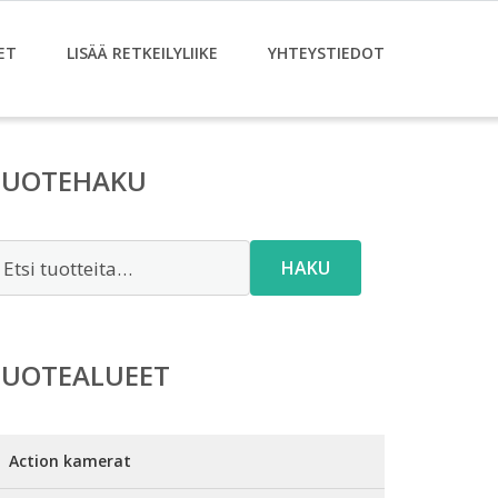
ET
LISÄÄ RETKEILYLIIKE
YHTEYSTIEDOT
TUOTEHAKU
tsi:
HAKU
TUOTEALUEET
Action kamerat