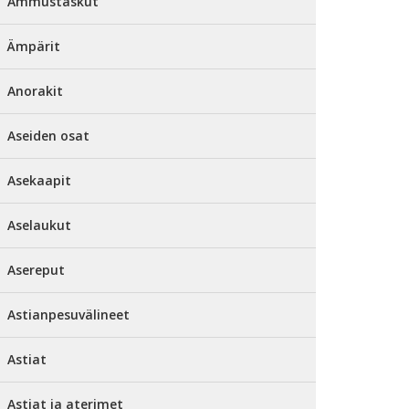
Ammustaskut
Ämpärit
Anorakit
Aseiden osat
Asekaapit
Aselaukut
Asereput
Astianpesuvälineet
Astiat
Astiat ja aterimet