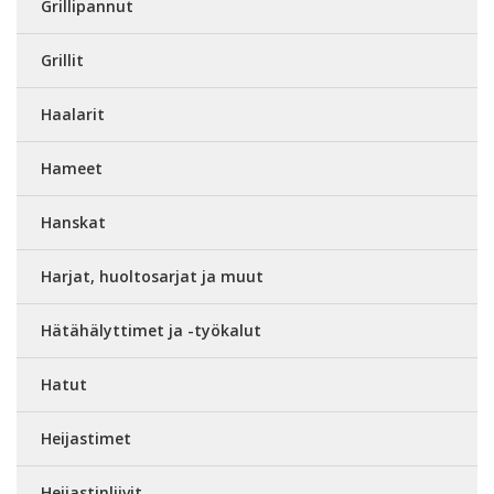
Grillipannut
Grillit
Haalarit
Hameet
Hanskat
Harjat, huoltosarjat ja muut
Hätähälyttimet ja -työkalut
Hatut
Heijastimet
Heijastinliivit