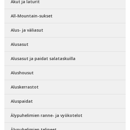
Akut ja laturit
All-Mountain-sukset
Alus- ja väliasut
Alusasut
Alusasut ja paidat salataskuilla
Alushousut
Aluskerrastot
Aluspaidat
Älypuhelimien ranne- ja vyökotelot
Älypuhelimien telineet