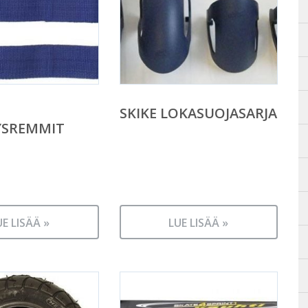
SKIKE LOKASUOJASARJA
YSREMMIT
UE LISÄÄ »
LUE LISÄÄ »