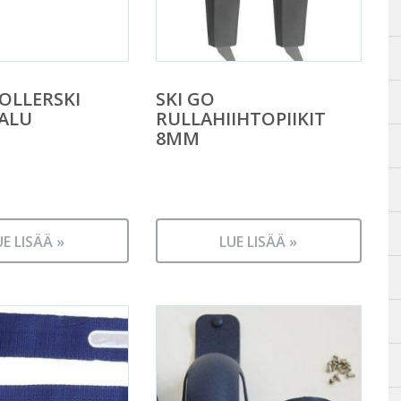
ROLLERSKI
SKI GO
 ALU
RULLAHIIHTOPIIKIT
8MM
UE LISÄÄ »
LUE LISÄÄ »