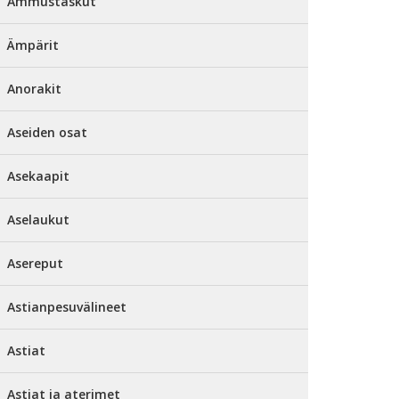
Ammustaskut
Ämpärit
Anorakit
Aseiden osat
Asekaapit
Aselaukut
Asereput
Astianpesuvälineet
Astiat
Astiat ja aterimet