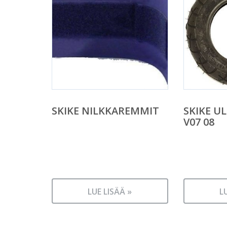
SKIKE NILKKAREMMIT
SKIKE U
V07 08
LUE LISÄÄ »
L