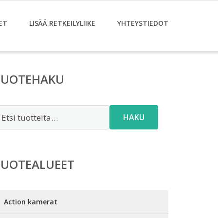
ET
LISÄÄ RETKEILYLIIKE
YHTEYSTIEDOT
TUOTEHAKU
tsi:
HAKU
TUOTEALUEET
Action kamerat