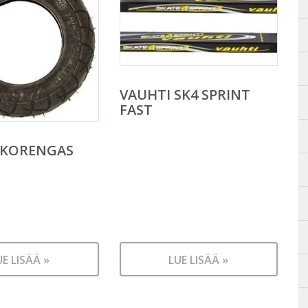
VAUHTI SK4 SPRINT
FAST
LKORENGAS
UE LISÄÄ »
LUE LISÄÄ »