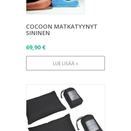
COCOON MATKATYYNYT
SININEN
69,90
€
LUE LISÄÄ »