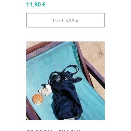
11,90
€
LUE LISÄÄ »