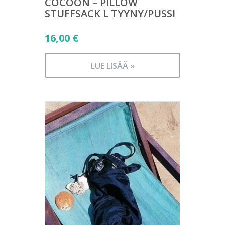
COCOON – PILLOW
STUFFSACK L TYYNY/PUSSI
16,00
€
LUE LISÄÄ »