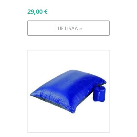
29,00
€
LUE LISÄÄ »