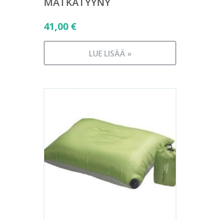
MATKATYYNY
41,00
€
LUE LISÄÄ »