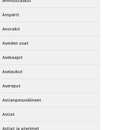
Ammustaskut
Ämpärit
Anorakit
Aseiden osat
Asekaapit
Aselaukut
Asereput
Astianpesuvälineet
Astiat
Astiat ja aterimet