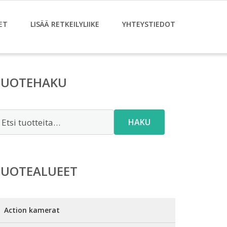
ET
LISÄÄ RETKEILYLIIKE
YHTEYSTIEDOT
TUOTEHAKU
tsi:
HAKU
TUOTEALUEET
Action kamerat