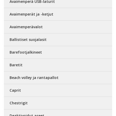
Avaimenperä USB-laturit
Avaimenperät ja -ketjut
Avaimenperävalot
Ballistiset suojalasit
Barefootjalkineet
Baretit
Beach volley ja rantapallot
Caprit
Chestrigit
Deaktivoidut aseet