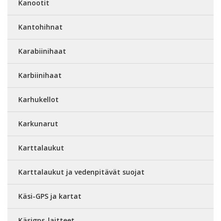
Kanootit
Kantohihnat
Karabiinihaat
Karbiinihaat
Karhukellot
Karkunarut
Karttalaukut
Karttalaukut ja vedenpitävät suojat
Käsi-GPS ja kartat
Käsigps-laitteet