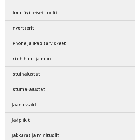
Ilmatäytteiset tuolit
Invertterit
iPhone ja iPad tarvikkeet
Irtohihnat ja muut
Istuinalustat
Istuma-alustat
Jäänaskalit
Jääpiikit
Jakkarat ja minituolit