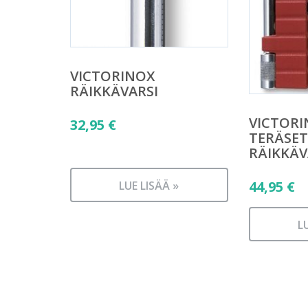
VICTORINOX
RÄIKKÄVARSI
VICTOR
32,95
€
TERÄSET
RÄIKKÄV
44,95
€
LUE LISÄÄ »
L