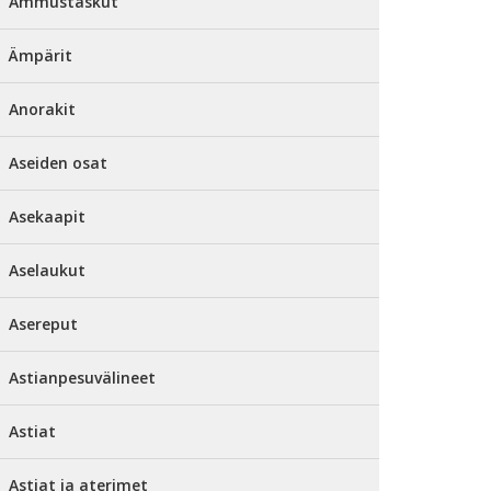
Ammustaskut
Ämpärit
Anorakit
Aseiden osat
Asekaapit
Aselaukut
Asereput
Astianpesuvälineet
Astiat
Astiat ja aterimet