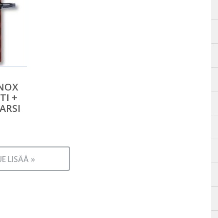
INOX
TI +
ARSI
UE LISÄÄ »