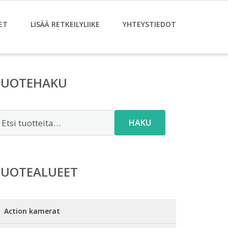
ET
LISÄÄ RETKEILYLIIKE
YHTEYSTIEDOT
TUOTEHAKU
tsi:
HAKU
TUOTEALUEET
Action kamerat