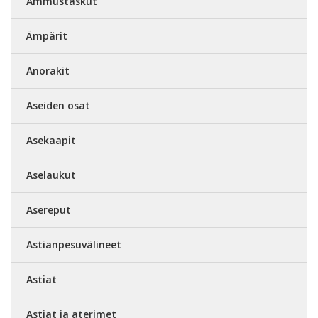
Ammustaskut
Ämpärit
Anorakit
Aseiden osat
Asekaapit
Aselaukut
Asereput
Astianpesuvälineet
Astiat
Astiat ja aterimet