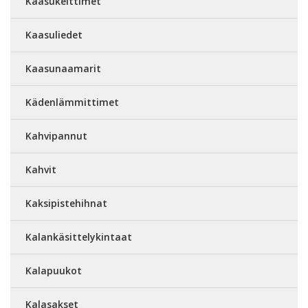
Kaasukeittimet
Kaasuliedet
Kaasunaamarit
Kädenlämmittimet
Kahvipannut
Kahvit
Kaksipistehihnat
Kalankäsittelykintaat
Kalapuukot
Kalasakset