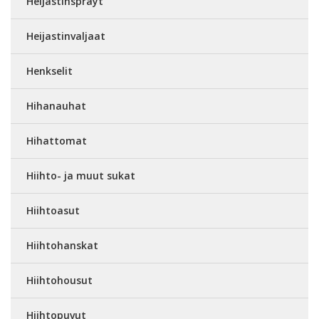
Heijastinsprayt
Heijastinvaljaat
Henkselit
Hihanauhat
Hihattomat
Hiihto- ja muut sukat
Hiihtoasut
Hiihtohanskat
Hiihtohousut
Hiihtopuvut