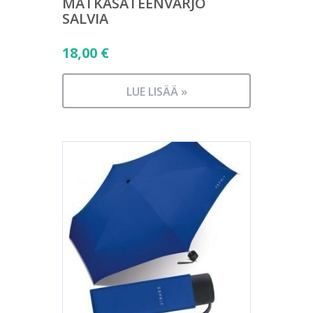
MATKASATEENVARJO
SALVIA
18,00
€
LUE LISÄÄ »