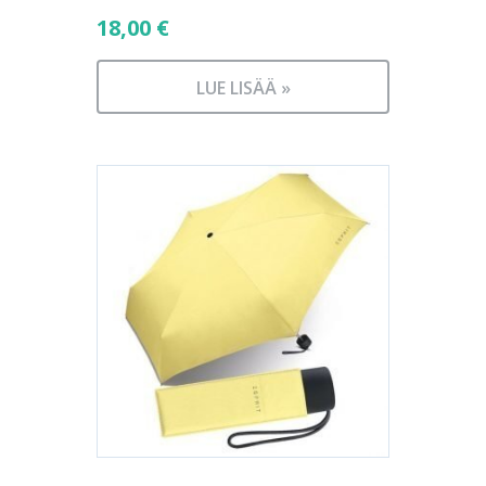
18,00
€
LUE LISÄÄ »