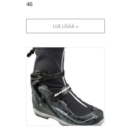
46
LUE LISÄÄ »