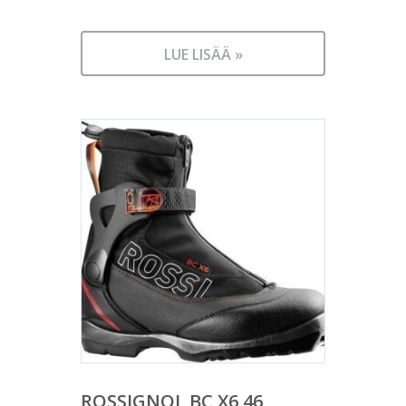
LUE LISÄÄ »
ROSSIGNOL BC X6 46