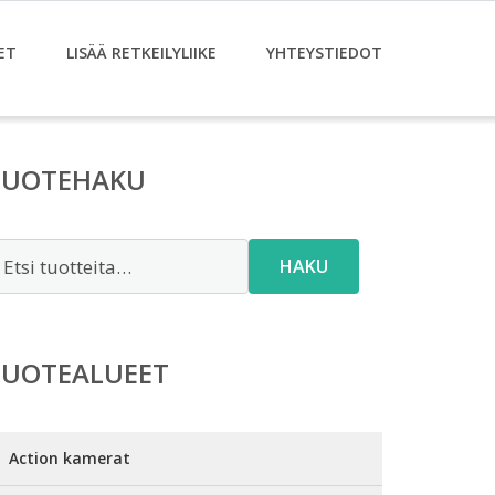
ET
LISÄÄ RETKEILYLIIKE
YHTEYSTIEDOT
TUOTEHAKU
tsi:
HAKU
TUOTEALUEET
Action kamerat