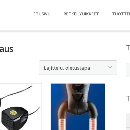
ETUSIVU
RETKEILYLIIKKEET
TUOTTE
vaus
E