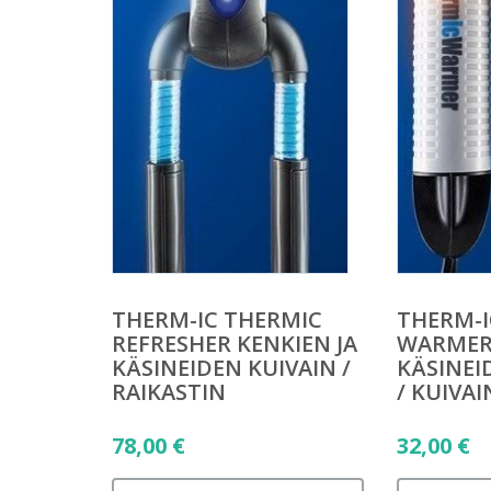
THERM-I
THERM-IC THERMIC
WARMER 
REFRESHER KENKIEN JA
KÄSINEI
KÄSINEIDEN KUIVAIN /
/ KUIVAI
RAIKASTIN
32,00
€
78,00
€