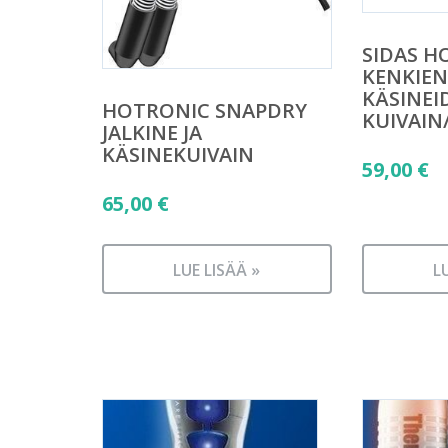
SIDAS H
KENKIEN
KÄSINEI
HOTRONIC SNAPDRY
KUIVAIN
JALKINE JA
KÄSINEKUIVAIN
59,00
€
65,00
€
LUE LISÄÄ »
L