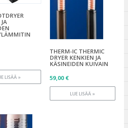
OTDRYER
 JA
DEN
/LÄMMITIN
THERM-IC THERMIC
DRYER KENKIEN JA
KÄSINEIDEN KUIVAIN
59,00
€
UE LISÄÄ »
LUE LISÄÄ »