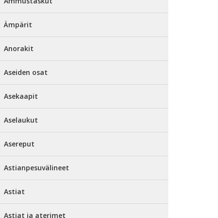
Ammustaskut
Ämpärit
Anorakit
Aseiden osat
Asekaapit
Aselaukut
Asereput
Astianpesuvälineet
Astiat
Astiat ja aterimet