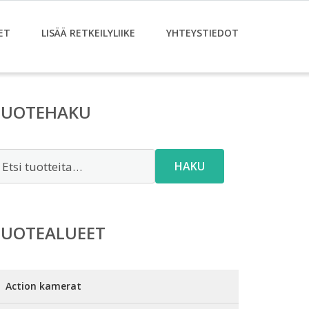
ET
LISÄÄ RETKEILYLIIKE
YHTEYSTIEDOT
TUOTEHAKU
tsi:
HAKU
TUOTEALUEET
Action kamerat