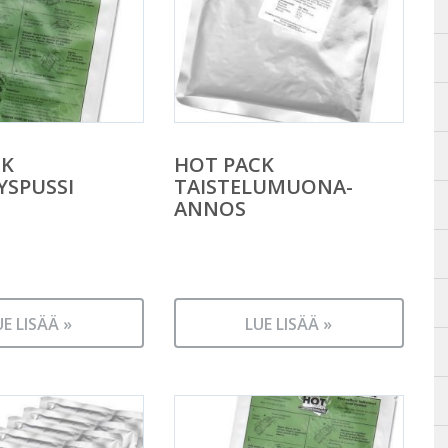
CK
HOT PACK
YSPUSSI
TAISTELUMUONA-
ANNOS
UE LISÄÄ »
LUE LISÄÄ »