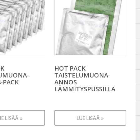
CK
HOT PACK
LUMUONA-
TAISTELUMUONA-
-PACK
ANNOS
LÄMMITYSPUSSILLA
UE LISÄÄ »
LUE LISÄÄ »