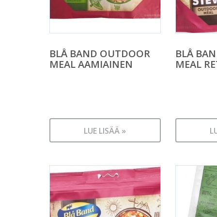
BLÅ BAND OUTDOOR
BLÅ BA
MEAL AAMIAINEN
MEAL R
LUE LISÄÄ »
L