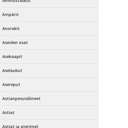
Ammustaskut
Ämpärit
Anorakit
Aseiden osat
Asekaapit
Aselaukut
Asereput
Astianpesuvälineet
Astiat
Astiat ja aterimet