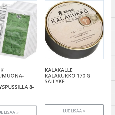
CK
KALAKALLE
LUMUONA-
KALAKUKKO 170 G
SÄILYKE
SPUSSILLA 8-
LUE LISÄÄ »
UE LISÄÄ »