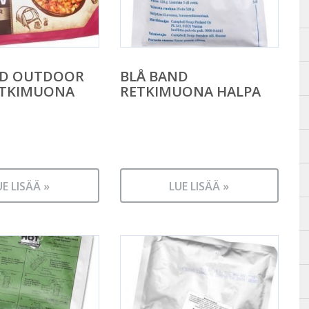
ND OUTDOOR
BLÅ BAND
ETKIMUONA
RETKIMUONA HALPA
UE LISÄÄ »
LUE LISÄÄ »