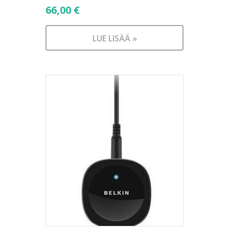
66,00
€
LUE LISÄÄ »