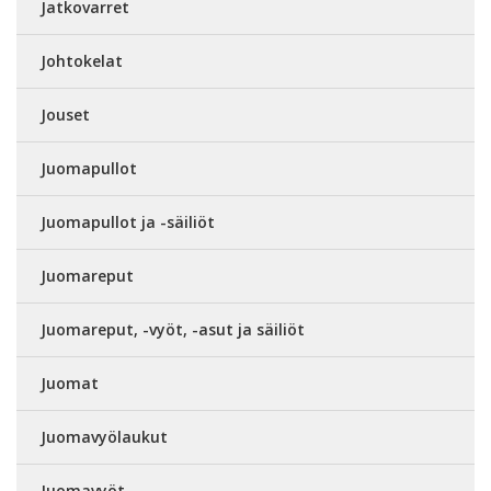
Jatkovarret
Johtokelat
Jouset
Juomapullot
Juomapullot ja -säiliöt
Juomareput
Juomareput, -vyöt, -asut ja säiliöt
Juomat
Juomavyölaukut
Juomavyöt