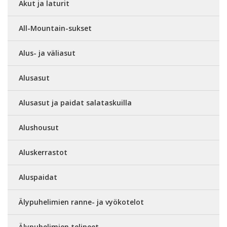
Akut ja laturit
All-Mountain-sukset
Alus- ja väliasut
Alusasut
Alusasut ja paidat salataskuilla
Alushousut
Aluskerrastot
Aluspaidat
Älypuhelimien ranne- ja vyökotelot
Älypuhelimien telineet