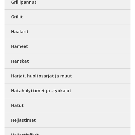
Grillipannut
Grillit
Haalarit
Hameet
Hanskat
Harjat, huoltosarjat ja muut
Hätähälyttimet ja -työkalut
Hatut
Heijastimet
Heijastinliivit