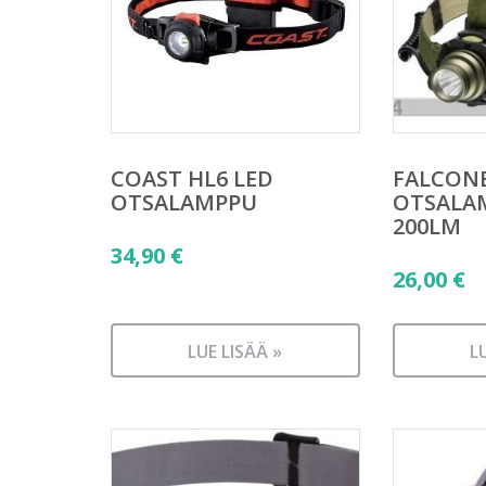
COAST HL6 LED
FALCON
OTSALAMPPU
OTSALA
200LM
34,90
€
26,00
€
LUE LISÄÄ »
L