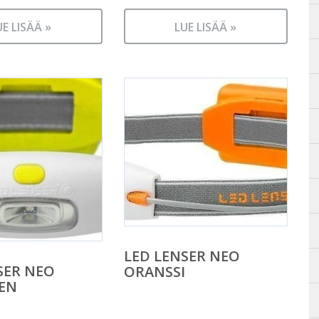
UE LISÄÄ »
LUE LISÄÄ »
LED LENSER NEO
SER NEO
ORANSSI
EN