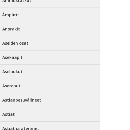
Ammustaskut
Ämpärit
Anorakit
Aseiden osat
Asekaapit
Aselaukut
Asereput
Astianpesuvälineet
Astiat
Astiat ja aterimet