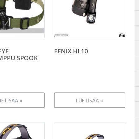
EYE
FENIX HL10
MPPU SPOOK
UE LISÄÄ »
LUE LISÄÄ »