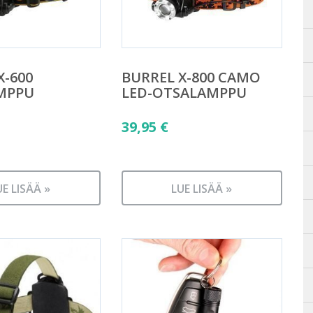
X-600
BURREL X-800 CAMO
MPPU
LED-OTSALAMPPU
39,95
€
UE LISÄÄ »
LUE LISÄÄ »