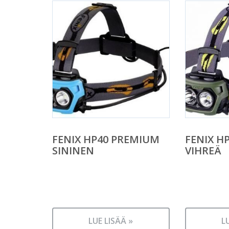
FENIX HP40 PREMIUM
FENIX H
SININEN
VIHREÄ
LUE LISÄÄ »
L