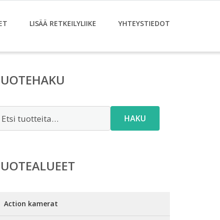
ET
LISÄÄ RETKEILYLIIKE
YHTEYSTIEDOT
TUOTEHAKU
tsi:
HAKU
TUOTEALUEET
Action kamerat