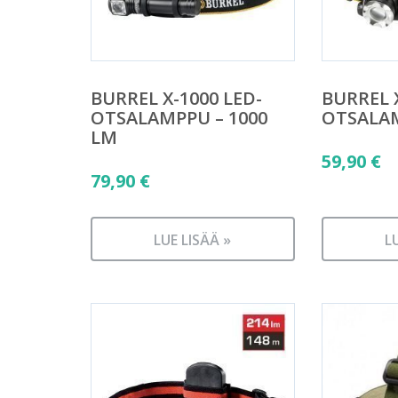
BURREL X-1000 LED-
BURREL 
OTSALAMPPU – 1000
OTSALA
LM
59,90
€
79,90
€
LUE LISÄÄ »
L