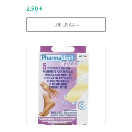
2,50
€
LUE LISÄÄ »