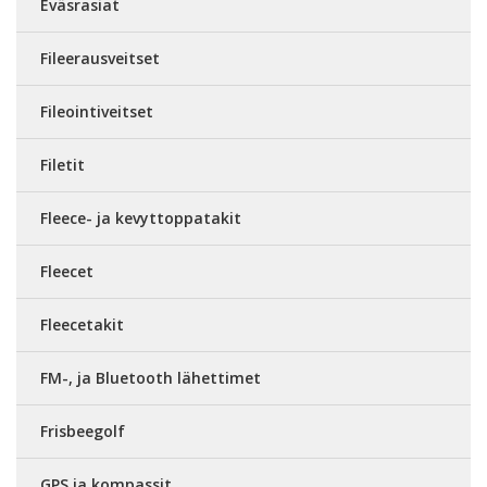
Eväsrasiat
Fileerausveitset
Fileointiveitset
Filetit
Fleece- ja kevyttoppatakit
Fleecet
Fleecetakit
FM-, ja Bluetooth lähettimet
Frisbeegolf
GPS ja kompassit