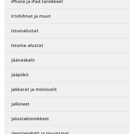
iPhone ja iPad tarvikkeet
Irtohihnat ja muut
Istuinalustat
Istuma-alustat
Jäänaskalit
Jääpiikit
Jakkarat ja minituolit
Jalkineet
Jalustakiinnikkeet
Jännitevahdit ja muuntajat