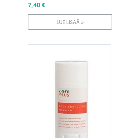
7,40
€
LUE LISÄÄ »