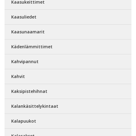
Kaasukeittimet
Kaasuliedet
Kaasunaamarit
Kädenlämmittimet
Kahvipannut
Kahvit
Kaksipistehihnat
Kalankäsittelykintaat
Kalapuukot
Kalasakset