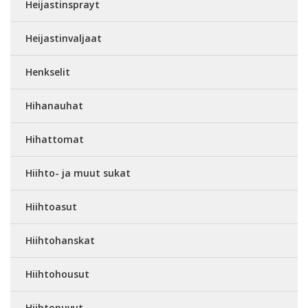
Heijastinsprayt
Heijastinvaljaat
Henkselit
Hihanauhat
Hihattomat
Hiihto- ja muut sukat
Hiihtoasut
Hiihtohanskat
Hiihtohousut
Hiihtopuvut