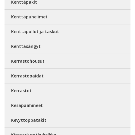
Kenttäpakit
Kenttäpuhelimet
Kenttäpullot ja taskut
Kenttäsängyt
Kerrastohousut
Kerrastopaidat
Kerrastot
Kesäpäähineet
Kevyttoppatakit
Kicspark potkukelkka