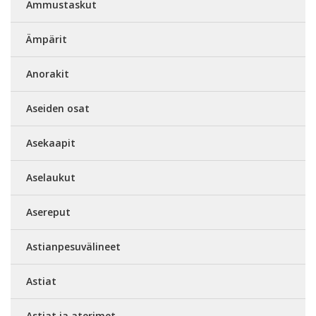
Ammustaskut
Ämpärit
Anorakit
Aseiden osat
Asekaapit
Aselaukut
Asereput
Astianpesuvälineet
Astiat
Astiat ja aterimet