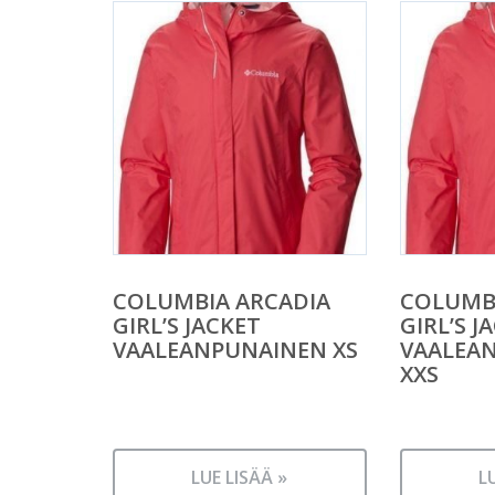
COLUMBIA ARCADIA
COLUMB
GIRL’S JACKET
GIRL’S J
VAALEANPUNAINEN XS
VAALEA
XXS
LUE LISÄÄ »
L