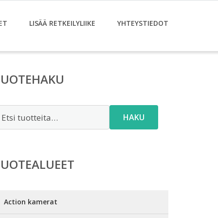
ET
LISÄÄ RETKEILYLIIKE
YHTEYSTIEDOT
TUOTEHAKU
tsi:
HAKU
TUOTEALUEET
Action kamerat