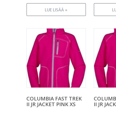
LUE LISÄÄ »
L
COLUMBIA FAST TREK
COLUMBI
II JR JACKET PINK XS
II JR JA