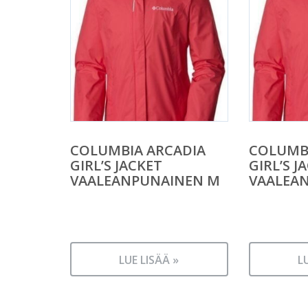
COLUMBIA ARCADIA
COLUMB
GIRL’S JACKET
GIRL’S J
VAALEANPUNAINEN M
VAALEA
LUE LISÄÄ »
L