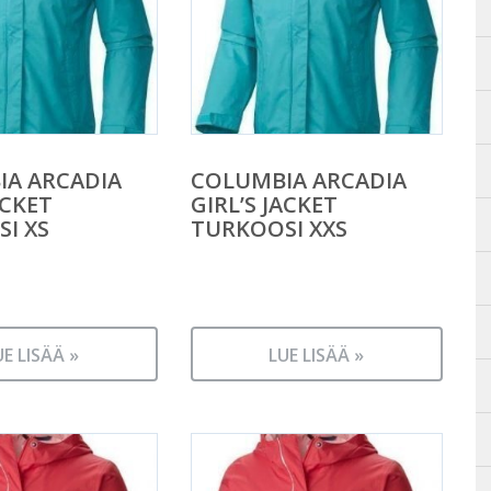
IA ARCADIA
COLUMBIA ARCADIA
ACKET
GIRL’S JACKET
I XS
TURKOOSI XXS
UE LISÄÄ »
LUE LISÄÄ »