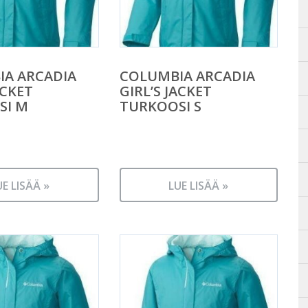
IA ARCADIA
COLUMBIA ARCADIA
ACKET
GIRL’S JACKET
SI M
TURKOOSI S
UE LISÄÄ »
LUE LISÄÄ »