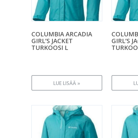
COLUMBIA ARCADIA
COLUMB
GIRL’S JACKET
GIRL’S J
TURKOOSI L
TURKOO
LUE LISÄÄ »
L