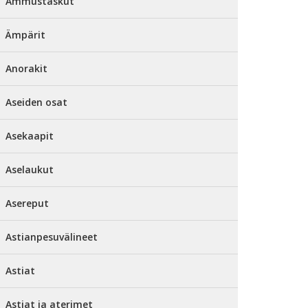
Ammustaskut
Ämpärit
Anorakit
Aseiden osat
Asekaapit
Aselaukut
Asereput
Astianpesuvälineet
Astiat
Astiat ja aterimet