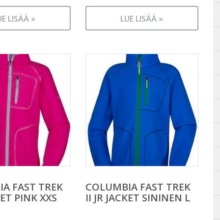
UE LISÄÄ »
LUE LISÄÄ »
A FAST TREK
COLUMBIA FAST TREK
CKET PINK XXS
II JR JACKET SININEN L