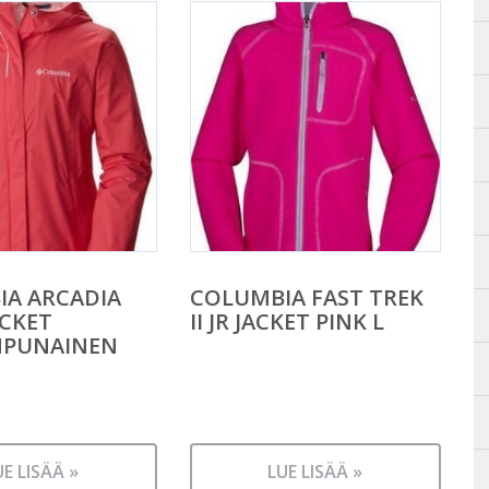
IA ARCADIA
COLUMBIA FAST TREK
ACKET
II JR JACKET PINK L
NPUNAINEN
UE LISÄÄ »
LUE LISÄÄ »