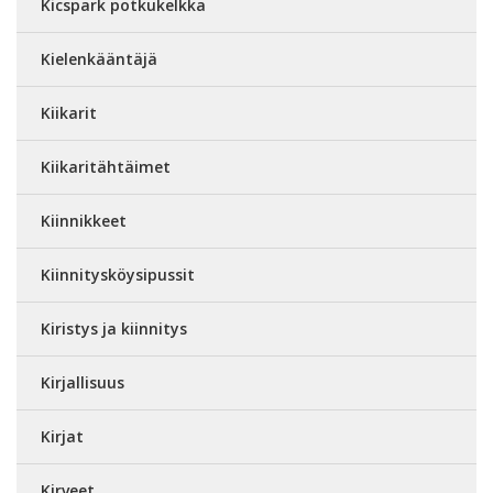
Kicspark potkukelkka
Kielenkääntäjä
Kiikarit
Kiikaritähtäimet
Kiinnikkeet
Kiinnitysköysipussit
Kiristys ja kiinnitys
Kirjallisuus
Kirjat
Kirveet