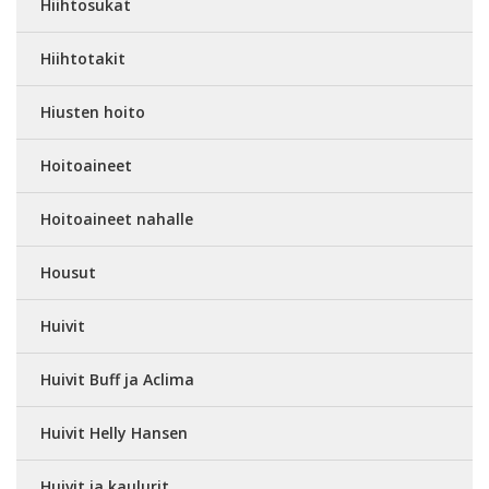
Hiihtosukat
Hiihtotakit
Hiusten hoito
Hoitoaineet
Hoitoaineet nahalle
Housut
Huivit
Huivit Buff ja Aclima
Huivit Helly Hansen
Huivit ja kaulurit