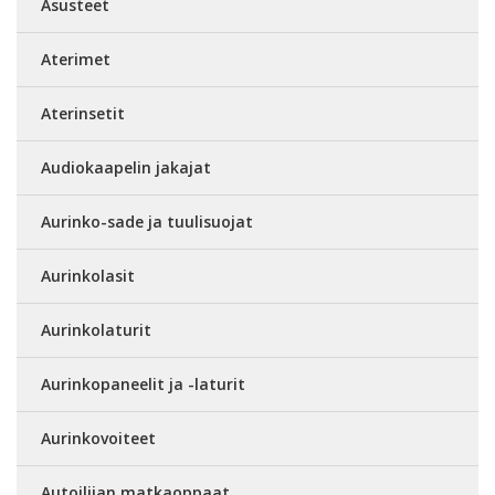
Asusteet
Aterimet
Aterinsetit
Audiokaapelin jakajat
Aurinko-sade ja tuulisuojat
Aurinkolasit
Aurinkolaturit
Aurinkopaneelit ja -laturit
Aurinkovoiteet
Autoilijan matkaoppaat