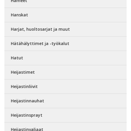
Hameet
Hanskat
Harjat, huoltosarjat ja muut
Hätähälyttimet ja -työkalut
Hatut
Heijastimet
Heijastinliivit
Heijastinnauhat
Heijastinsprayt
Heijastinvaljaat