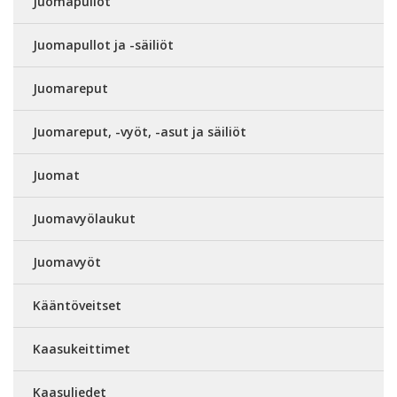
Juomapullot
Juomapullot ja -säiliöt
Juomareput
Juomareput, -vyöt, -asut ja säiliöt
Juomat
Juomavyölaukut
Juomavyöt
Kääntöveitset
Kaasukeittimet
Kaasuliedet