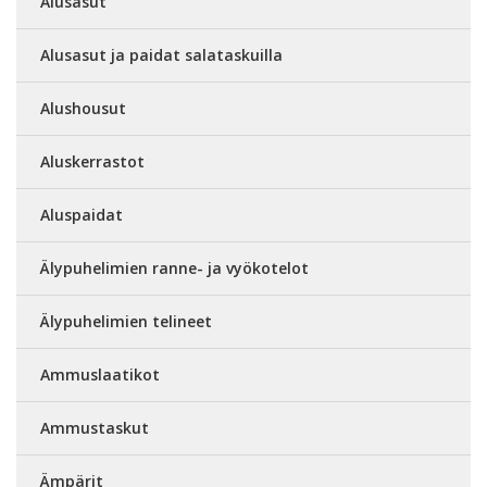
Alusasut
Alusasut ja paidat salataskuilla
Alushousut
Aluskerrastot
Aluspaidat
Älypuhelimien ranne- ja vyökotelot
Älypuhelimien telineet
Ammuslaatikot
Ammustaskut
Ämpärit