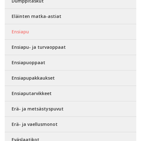
Dumppitaskut
Eläinten matka-astiat
Ensiapu
Ensiapu- ja turvaoppaat
Ensiapuoppaat
Ensiapupakkaukset
Ensiaputarvikkeet
Erä- ja metsästyspuvut
Erä- ja vaellusmonot
Eväslaatikot