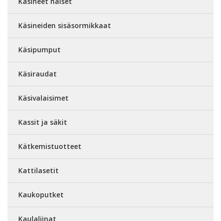
Käsineet naiset
Käsineiden sisäsormikkaat
Käsipumput
Käsiraudat
Käsivalaisimet
Kassit ja säkit
Kätkemistuotteet
Kattilasetit
Kaukoputket
Kaulaliinat