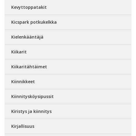
Kevyttoppatakit
Kicspark potkukelkka
Kielenkääntäjä
Kiikarit
Kiikaritähtäimet
Kiinnikkeet
Kiinnitysköysipussit
Kiristys ja kiinnitys
Kirjallisuus