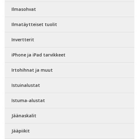
Ilmasohvat
Ilmatäytteiset tuolit
Invertterit
iPhone ja iPad tarvikkeet
Irtohihnat ja muut
Istuinalustat
Istuma-alustat
Jäänaskalit
Jääpiikit