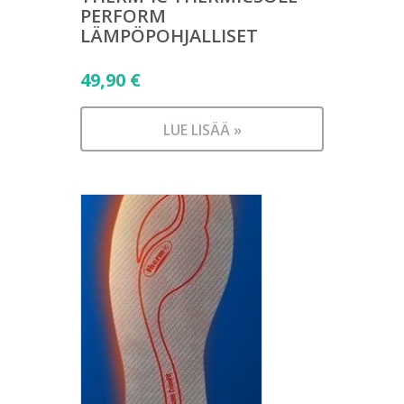
PERFORM
LÄMPÖPOHJALLISET
49,90
€
LUE LISÄÄ »