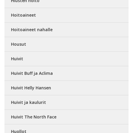
Hiusten hoito
Hoitoaineet
Hoitoaineet nahalle
Housut
Huivit
Huivit Buff ja Aclima
Huivit Helly Hansen
Huivit ja kaulurit
Huivit The North Face
Huollot