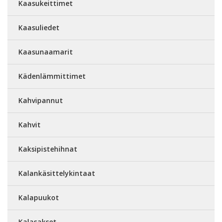
Kaasukeittimet
Kaasuliedet
Kaasunaamarit
Kädenlämmittimet
Kahvipannut
Kahvit
Kaksipistehihnat
Kalankäsittelykintaat
Kalapuukot
Kalasakset