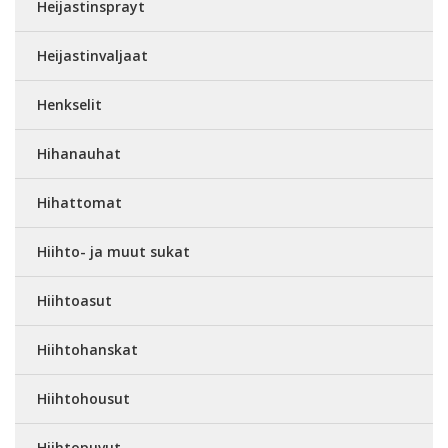
Heijastinsprayt
Heijastinvaljaat
Henkselit
Hihanauhat
Hihattomat
Hiihto- ja muut sukat
Hiihtoasut
Hiihtohanskat
Hiihtohousut
Hiihtopuvut