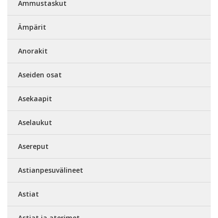
Ammustaskut
Ämpärit
Anorakit
Aseiden osat
Asekaapit
Aselaukut
Asereput
Astianpesuvälineet
Astiat
Astiat ja aterimet