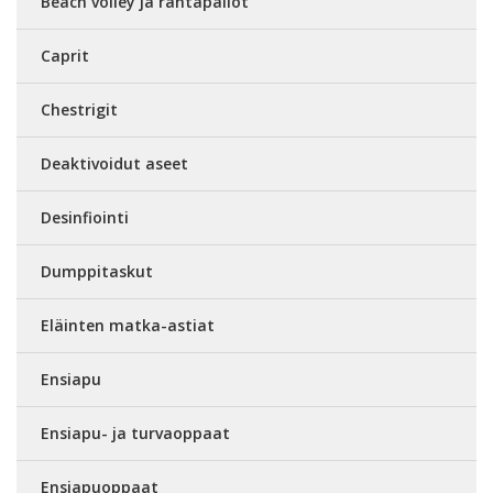
Beach volley ja rantapallot
Caprit
Chestrigit
Deaktivoidut aseet
Desinfiointi
Dumppitaskut
Eläinten matka-astiat
Ensiapu
Ensiapu- ja turvaoppaat
Ensiapuoppaat