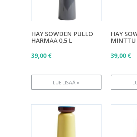
HAY SOWDEN PULLO
HAY SO
HARMAA 0,5 L
MINTTU 
39,00
€
39,00
€
LUE LISÄÄ »
L