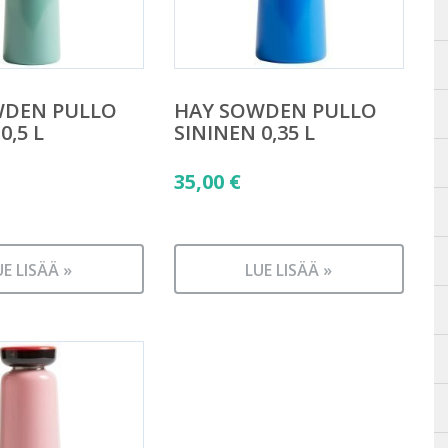
WDEN PULLO
HAY SOWDEN PULLO
0,5 L
SININEN 0,35 L
35,00
€
UE LISÄÄ »
LUE LISÄÄ »