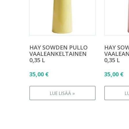
HAY SOWDEN PULLO
HAY SO
VAALEANKELTAINEN
VAALEA
0,35 L
0,35 L
35,00
€
35,00
€
LUE LISÄÄ »
L