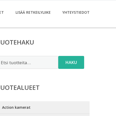
ET
LISÄÄ RETKEILYLIIKE
YHTEYSTIEDOT
TUOTEHAKU
tsi:
HAKU
TUOTEALUEET
Action kamerat