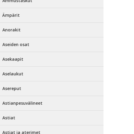
Ammustaskut
Ämpärit
Anorakit
Aseiden osat
Asekaapit
Aselaukut
Asereput
Astianpesuvälineet
Astiat
Astiat ja aterimet