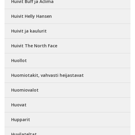
Huivit Buff ja Aclima
Huivit Helly Hansen
Huivit ja kaulurit
Huivit The North Face
Huollot
Huomiotakit, vahvasti heijastavat
Huomiovalot
Huovat
Hupparit
Huvilateltat