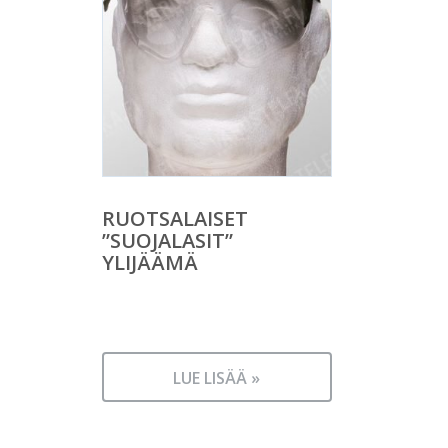
RUOTSALAISET
”SUOJALASIT”
YLIJÄÄMÄ
LUE LISÄÄ »