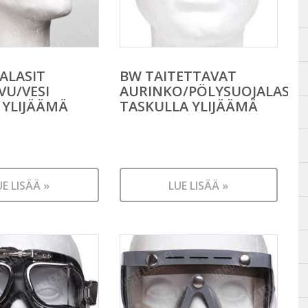
ALASIT
BW TAITETTAVAT
VU/VESI
AURINKO/PÖLYSUOJALASIT
 YLIJÄÄMÄ
TASKULLA YLIJÄÄMÄ
UE LISÄÄ »
LUE LISÄÄ »