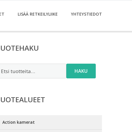
ET
LISÄÄ RETKEILYLIIKE
YHTEYSTIEDOT
TUOTEHAKU
tsi:
HAKU
TUOTEALUEET
Action kamerat