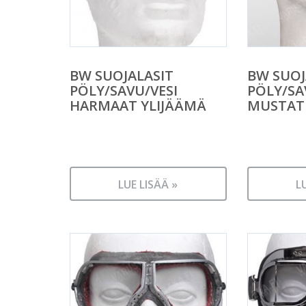
BW SUOJALASIT
BW SUOJ
PÖLY/SAVU/VESI
PÖLY/SA
HARMAAT YLIJÄÄMÄ
MUSTAT
LUE LISÄÄ »
L