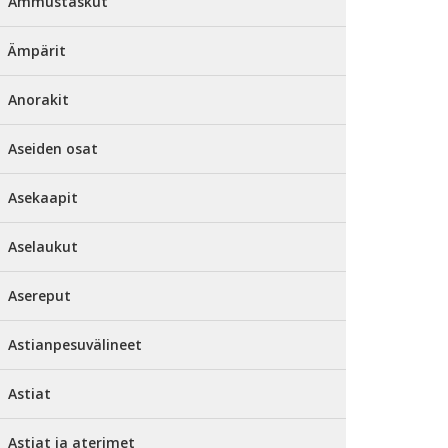
Ammustaskut
Ämpärit
Anorakit
Aseiden osat
Asekaapit
Aselaukut
Asereput
Astianpesuvälineet
Astiat
Astiat ja aterimet