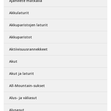
Ajanviete matkalla
Akkulaturit
Akkuparistojen laturit
Akkuparistot
Aktiivisuusrannekkeet
Akut
Akut ja laturit
All-Mountain-sukset
Alus- ja väliasut
Alusasut