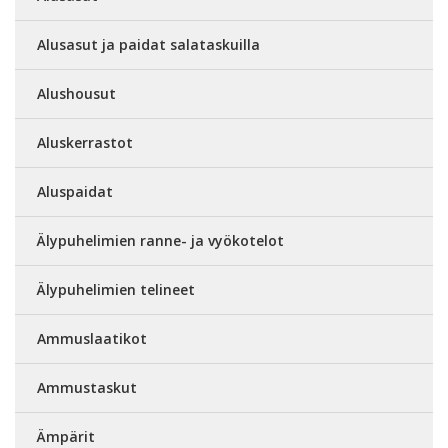
Alusasut ja paidat salataskuilla
Alushousut
Aluskerrastot
Aluspaidat
Älypuhelimien ranne- ja vyökotelot
Älypuhelimien telineet
Ammuslaatikot
Ammustaskut
Ämpärit