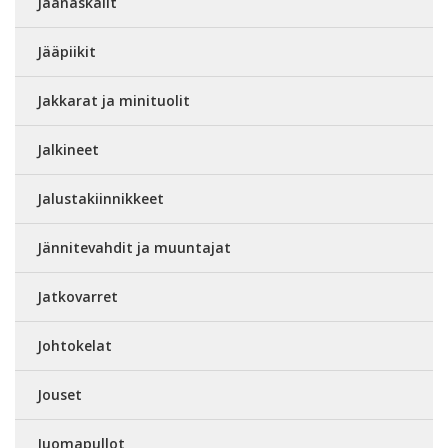
Jäänaskalit
Jääpiikit
Jakkarat ja minituolit
Jalkineet
Jalustakiinnikkeet
Jännitevahdit ja muuntajat
Jatkovarret
Johtokelat
Jouset
Juomapullot