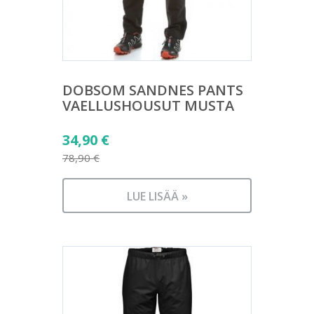
DOBSOM SANDNES PANTS
VAELLUSHOUSUT MUSTA
Alkuperäinen
34,90
€
hinta
78,90
€
Nykyinen
oli:
hinta
78,90 €.
LUE LISÄÄ »
on:
34,90 €.