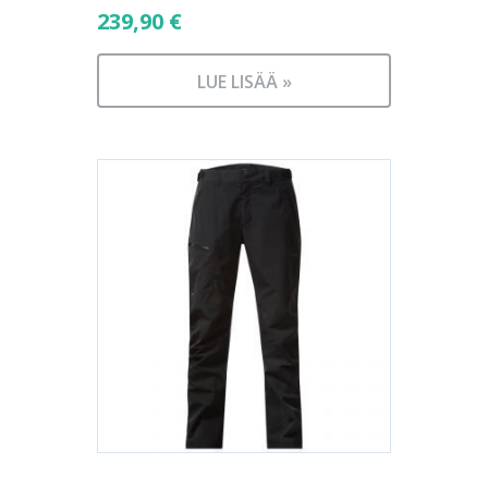
239,90
€
LUE LISÄÄ »