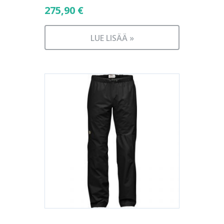
275,90
€
LUE LISÄÄ »