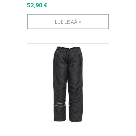
52,90
€
LUE LISÄÄ »