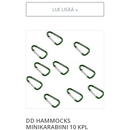
LUE LISÄÄ »
DD HAMMOCKS
MINIKARABIINI 10 KPL