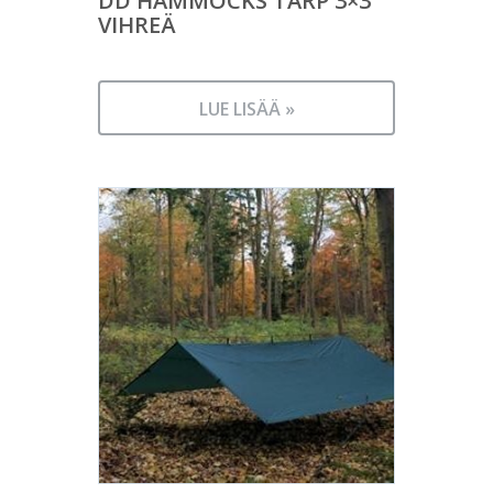
DD HAMMOCKS TARP 3×3
VIHREÄ
LUE LISÄÄ »