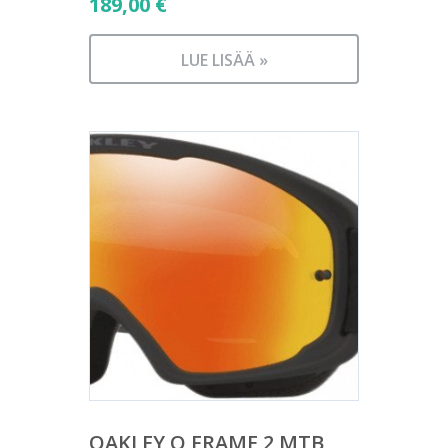
189,00
€
LUE LISÄÄ »
OAKLEY O FRAME 2 MTB