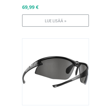
69,99
€
LUE LISÄÄ »