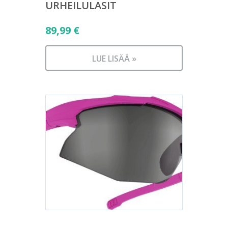
URHEILULASIT
89,99
€
LUE LISÄÄ »