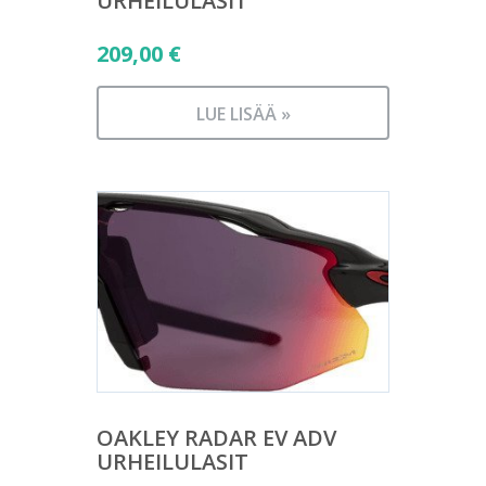
URHEILULASIT
209,00
€
LUE LISÄÄ »
OAKLEY RADAR EV ADV
URHEILULASIT