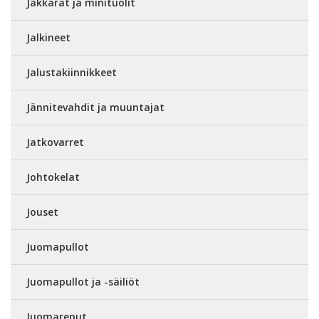
Jakkarat ja minituolit
Jalkineet
Jalustakiinnikkeet
Jännitevahdit ja muuntajat
Jatkovarret
Johtokelat
Jouset
Juomapullot
Juomapullot ja -säiliöt
Juomareput