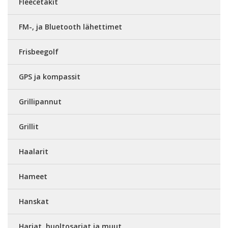
Fleecetakit
FM-, ja Bluetooth lähettimet
Frisbeegolf
GPS ja kompassit
Grillipannut
Grillit
Haalarit
Hameet
Hanskat
Harjat, huoltosarjat ja muut