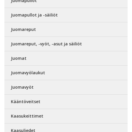
Juomapullot
Juomapullot ja -säiliöt
Juomareput
Juomareput, -vyöt, -asut ja säiliöt
Juomat
Juomavyölaukut
Juomavyöt
Kääntöveitset
Kaasukeittimet
Kaasuliedet