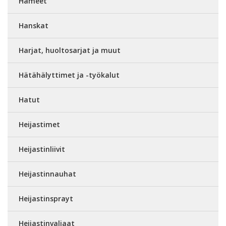
Hameet
Hanskat
Harjat, huoltosarjat ja muut
Hätähälyttimet ja -työkalut
Hatut
Heijastimet
Heijastinliivit
Heijastinnauhat
Heijastinsprayt
Heijastinvaljaat