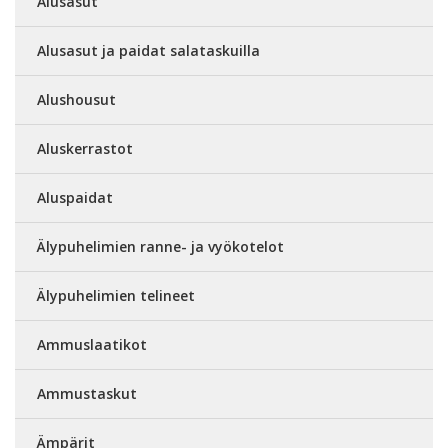
Alusasut
Alusasut ja paidat salataskuilla
Alushousut
Aluskerrastot
Aluspaidat
Älypuhelimien ranne- ja vyökotelot
Älypuhelimien telineet
Ammuslaatikot
Ammustaskut
Ämpärit