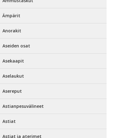
Ammustaskut
Ämpärit
Anorakit
Aseiden osat
Asekaapit
Aselaukut
Asereput
Astianpesuvälineet
Astiat
Astiat ja aterimet