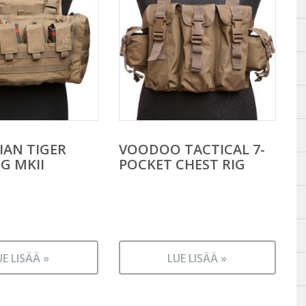
AN TIGER
VOODOO TACTICAL 7-
IG MKII
POCKET CHEST RIG
UE LISÄÄ »
LUE LISÄÄ »