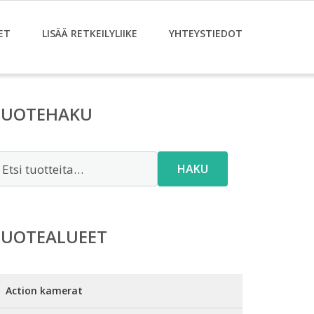
ET
LISÄÄ RETKEILYLIIKE
YHTEYSTIEDOT
TUOTEHAKU
tsi:
HAKU
TUOTEALUEET
Action kamerat