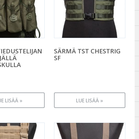
TIEDUSTELIJAN
SÄRMÄ TST CHESTRIG
LJÄLLÄ
SF
SKULLA
UE LISÄÄ »
LUE LISÄÄ »