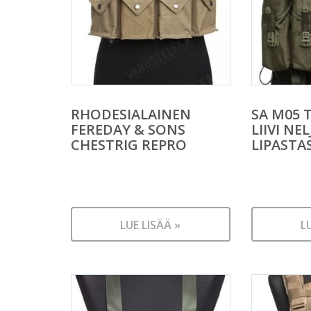
RHODESIALAINEN
SA M05 
FEREDAY & SONS
LIIVI NE
CHESTRIG REPRO
LIPASTA
LUE LISÄÄ »
L