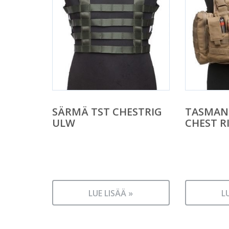
SÄRMÄ TST CHESTRIG
TASMANI
ULW
CHEST R
LUE LISÄÄ »
L