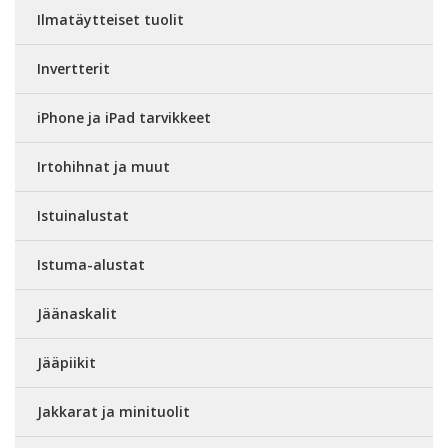
Ilmatäytteiset tuolit
Invertterit
iPhone ja iPad tarvikkeet
Irtohihnat ja muut
Istuinalustat
Istuma-alustat
Jäänaskalit
Jääpiikit
Jakkarat ja minituolit