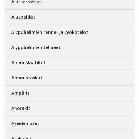
Aluskerrastot
Aluspaidat
Älypuhelimien ranne- ja vyökotelot
Älypuhelimien telineet
Ammuslaatikot
Ammustaskut
Ämpärit
Anorakit
Aseiden osat
Asekaapit