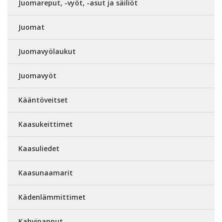
Juomareput, -vyöt, -asut ja säiliöt
Juomat
Juomavyölaukut
Juomavyöt
Kääntöveitset
Kaasukeittimet
Kaasuliedet
Kaasunaamarit
Kädenlämmittimet
Kahvipannut