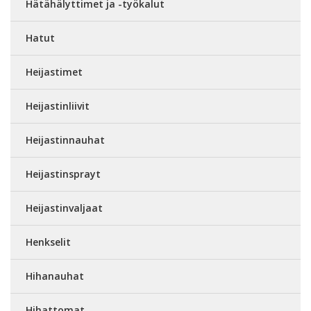
Hätähälyttimet ja -työkalut
Hatut
Heijastimet
Heijastinliivit
Heijastinnauhat
Heijastinsprayt
Heijastinvaljaat
Henkselit
Hihanauhat
Hihattomat