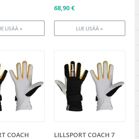
68,90
€
UE LISÄÄ »
LUE LISÄÄ »
RT COACH
LILLSPORT COACH 7