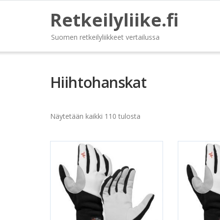
Retkeilyliike.fi
Suomen retkeilyliikkeet vertailussa
Hiihtohanskat
Näytetään kaikki 110 tulosta