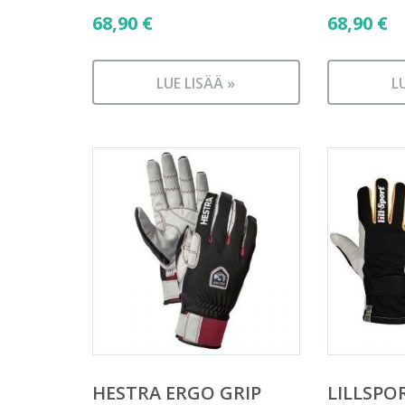
68,90
€
68,90
€
LUE LISÄÄ »
L
HESTRA ERGO GRIP
LILLSPO