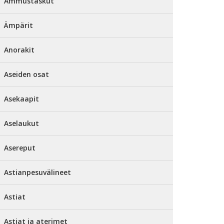
Ammustaskut
Ämpärit
Anorakit
Aseiden osat
Asekaapit
Aselaukut
Asereput
Astianpesuvälineet
Astiat
Astiat ja aterimet