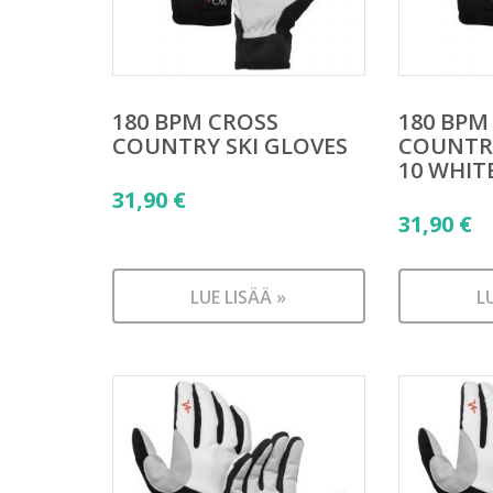
180 BPM CROSS
180 BPM
COUNTRY SKI GLOVES
COUNTRY
10 WHIT
31,90
€
31,90
€
LUE LISÄÄ »
L