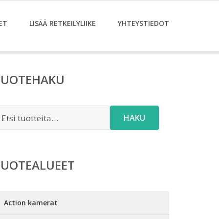
ET
LISÄÄ RETKEILYLIIKE
YHTEYSTIEDOT
TUOTEHAKU
tsi:
HAKU
TUOTEALUEET
Action kamerat