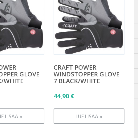
POWER
CRAFT POWER
OPPER GLOVE
WINDSTOPPER GLOVE
K/WHITE
7 BLACK/WHITE
44,90
€
UE LISÄÄ »
LUE LISÄÄ »