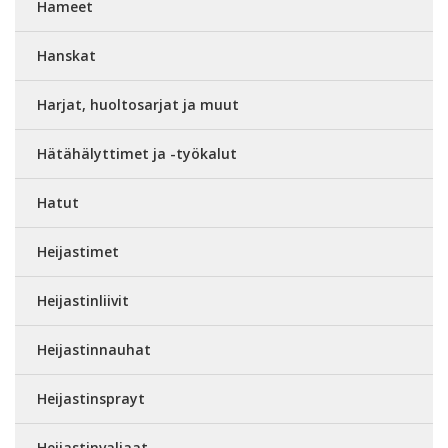
Hameet
Hanskat
Harjat, huoltosarjat ja muut
Hätähälyttimet ja -työkalut
Hatut
Heijastimet
Heijastinliivit
Heijastinnauhat
Heijastinsprayt
Heijastinvaljaat