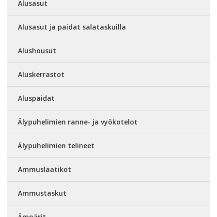
Alusasut
Alusasut ja paidat salataskuilla
Alushousut
Aluskerrastot
Aluspaidat
Älypuhelimien ranne- ja vyökotelot
Älypuhelimien telineet
Ammuslaatikot
Ammustaskut
Ämpärit