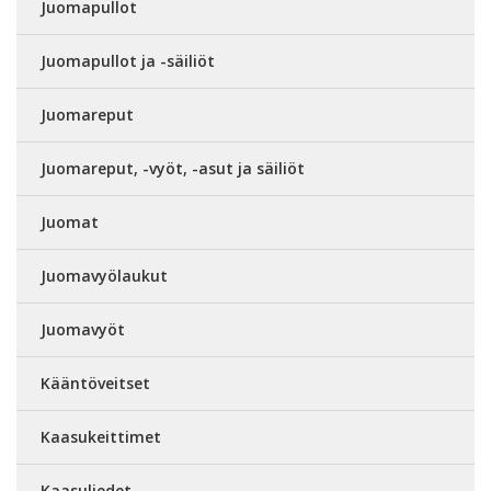
Juomapullot
Juomapullot ja -säiliöt
Juomareput
Juomareput, -vyöt, -asut ja säiliöt
Juomat
Juomavyölaukut
Juomavyöt
Kääntöveitset
Kaasukeittimet
Kaasuliedet