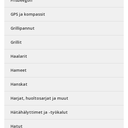
Frisbeegolf
GPS ja kompassit
Grillipannut
Grillit
Haalarit
Hameet
Hanskat
Harjat, huoltosarjat ja muut
Hätähälyttimet ja -työkalut
Hatut