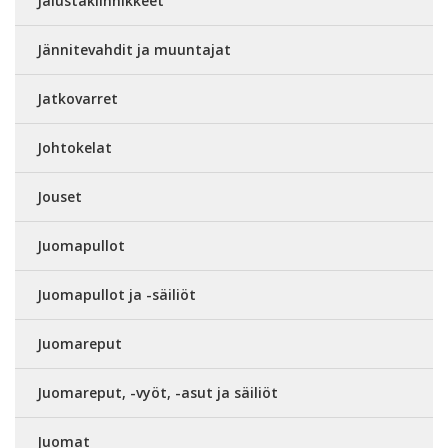
Jalustakiinnikkeet
Jännitevahdit ja muuntajat
Jatkovarret
Johtokelat
Jouset
Juomapullot
Juomapullot ja -säiliöt
Juomareput
Juomareput, -vyöt, -asut ja säiliöt
Juomat