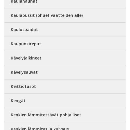
Kaulanauhat
Kaulapussit (ohuet vaatteiden alle)
Kauluspaidat
Kaupunkireput
Kävelyjalkineet
Kävelysauvat
Keittiötasot
Kengät
Kenkien lämmitettävät pohjalliset
Kenkien lämmitys ja kuivaus