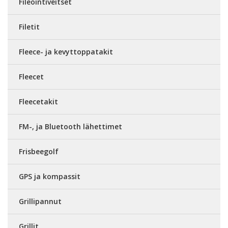
Fileointiveitset
Filetit
Fleece- ja kevyttoppatakit
Fleecet
Fleecetakit
FM-, ja Bluetooth lähettimet
Frisbeegolf
GPS ja kompassit
Grillipannut
Grillit