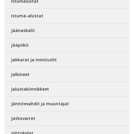
Istuinalustat
Istuma-alustat
Jäänaskalit
Jääpiikit
Jakkarat ja minituolit
Jalkineet
Jalustakiinnikkeet
Jännitevahdit ja muuntajat
Jatkovarret
Johtokelat