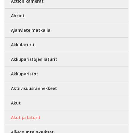
Action kamerat
Ahkiot
Ajanviete matkalla
Akkulaturit
Akkuparistojen laturit
Akkuparistot
Aktiivisuusrannekkeet
Akut
Akut ja laturit
All-Mountain-sukset