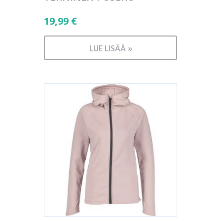
19,99
€
LUE LISÄÄ »