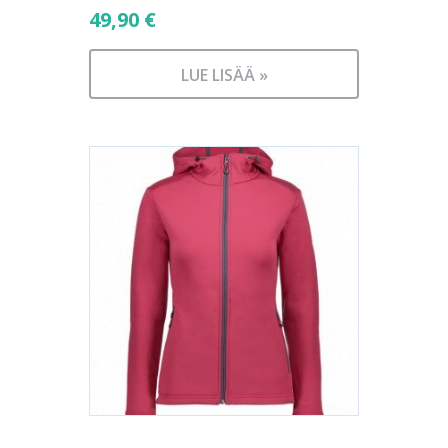
49,90
€
LUE LISÄÄ »