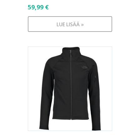
59,99
€
LUE LISÄÄ »