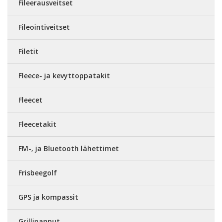
Fileerausveitset
Fileointiveitset
Filetit
Fleece- ja kevyttoppatakit
Fleecet
Fleecetakit
FM-, ja Bluetooth lähettimet
Frisbeegolf
GPS ja kompassit
Grillipannut