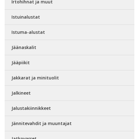
Irtohihnat ja muut
Istuinalustat
Istuma-alustat
Jäänaskalit
Jääpiikit
Jakkarat ja minituolit
Jalkineet
Jalustakiinnikkeet
Jännitevahdit ja muuntajat
Jatkovarret