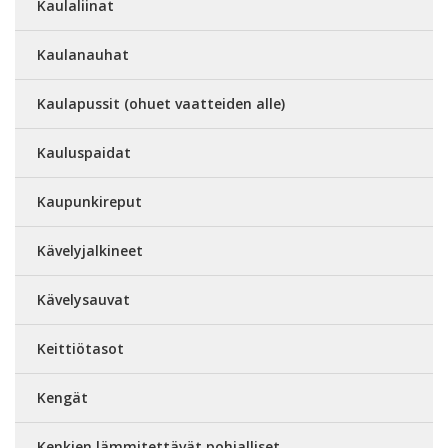
Kaulaliinat
Kaulanauhat
Kaulapussit (ohuet vaatteiden alle)
Kauluspaidat
Kaupunkireput
Kävelyjalkineet
Kävelysauvat
Keittiötasot
Kengät
Kenkien lämmitettävät pohjalliset