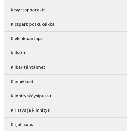
Kevyttoppatakit
Kicspark potkukelkka
Kielenkääntäjä
Kiikarit
Kiikaritähtäimet
Kiinnikkeet
Kiinnitysköysipussit
Kiristys ja kiinnitys
Kirjallisuus