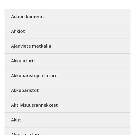
Action kamerat
Ahkiot
Ajanviete matkalla
Akkulaturit
Akkuparistojen laturit
Akkuparistot
Aktiivisuusrannekkeet
Akut
Akut ja laturit