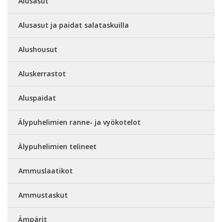
Alusasut
Alusasut ja paidat salataskuilla
Alushousut
Aluskerrastot
Aluspaidat
Älypuhelimien ranne- ja vyökotelot
Älypuhelimien telineet
Ammuslaatikot
Ammustaskut
Ämpärit