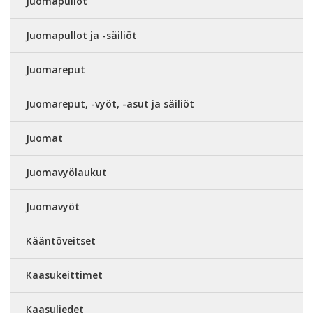
Juomapullot
Juomapullot ja -säiliöt
Juomareput
Juomareput, -vyöt, -asut ja säiliöt
Juomat
Juomavyölaukut
Juomavyöt
Kääntöveitset
Kaasukeittimet
Kaasuliedet