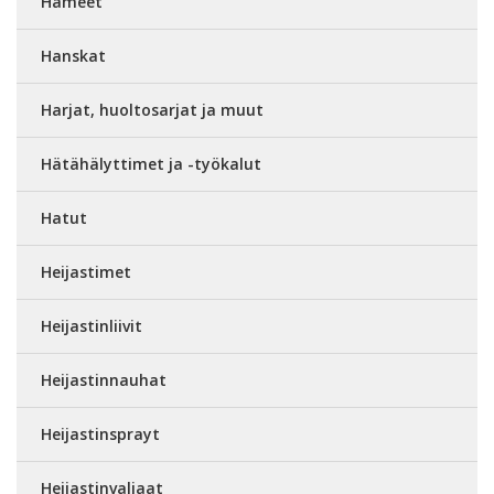
Hameet
Hanskat
Harjat, huoltosarjat ja muut
Hätähälyttimet ja -työkalut
Hatut
Heijastimet
Heijastinliivit
Heijastinnauhat
Heijastinsprayt
Heijastinvaljaat