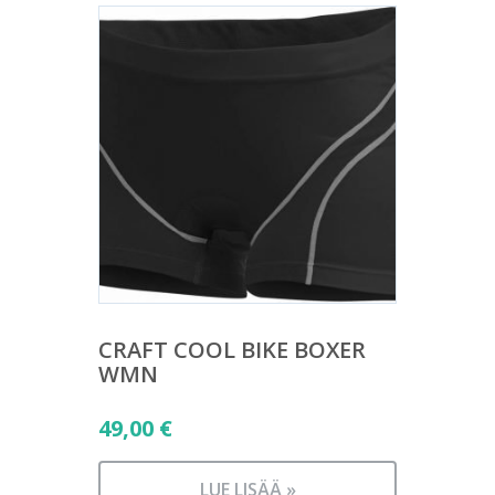
CRAFT COOL BIKE BOXER
WMN
49,00
€
LUE LISÄÄ »