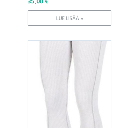
35,00
€
LUE LISÄÄ »