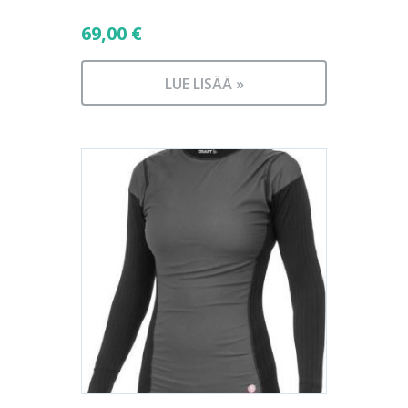
69,00
€
LUE LISÄÄ »