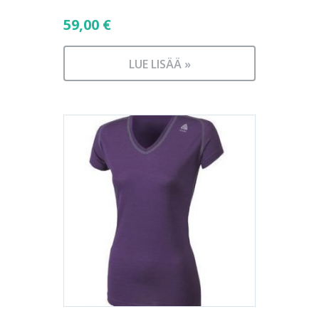
59,00
€
LUE LISÄÄ »