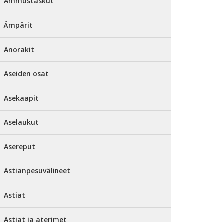
Ammustaskut
Ämpärit
Anorakit
Aseiden osat
Asekaapit
Aselaukut
Asereput
Astianpesuvälineet
Astiat
Astiat ja aterimet