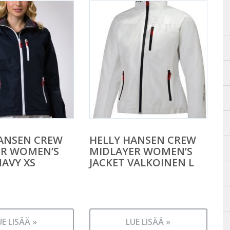
ANSEN CREW
HELLY HANSEN CREW
ER WOMEN’S
MIDLAYER WOMEN’S
NAVY XS
JACKET VALKOINEN L
UE LISÄÄ »
LUE LISÄÄ »