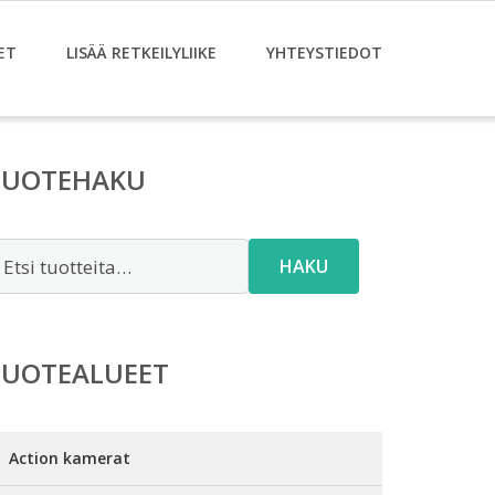
ET
LISÄÄ RETKEILYLIIKE
YHTEYSTIEDOT
TUOTEHAKU
tsi:
HAKU
TUOTEALUEET
Action kamerat