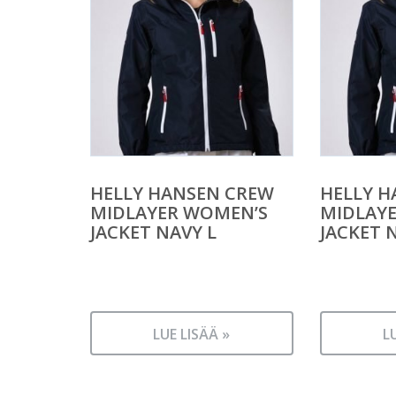
HELLY HANSEN CREW
HELLY H
MIDLAYER WOMEN’S
MIDLAY
JACKET NAVY L
JACKET 
LUE LISÄÄ »
L