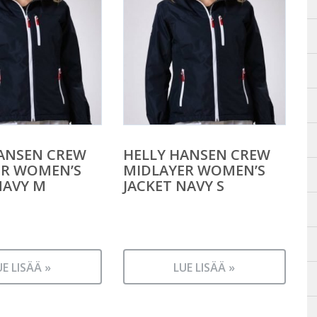
ANSEN CREW
HELLY HANSEN CREW
ER WOMEN’S
MIDLAYER WOMEN’S
NAVY M
JACKET NAVY S
UE LISÄÄ »
LUE LISÄÄ »