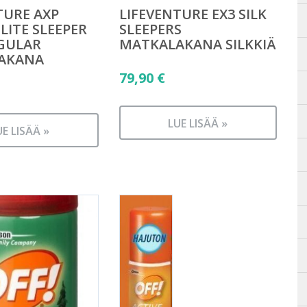
TURE AXP
LIFEVENTURE EX3 SILK
ITE SLEEPER
SLEEPERS
GULAR
MATKALAKANA SILKKIÄ
AKANA
79,90
€
LUE LISÄÄ »
UE LISÄÄ »