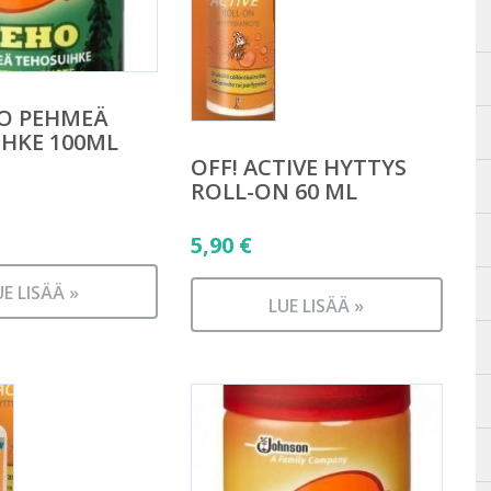
HO PEHMEÄ
HKE 100ML
OFF! ACTIVE HYTTYS
ROLL-ON 60 ML
5,90
€
UE LISÄÄ »
LUE LISÄÄ »