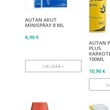
AUTAN AKUT
MINISPRAY 8 ML
6,90
€
AUTAN 
PLUS
KARKOT
100ML
LUE LISÄÄ »
10,90
€
L