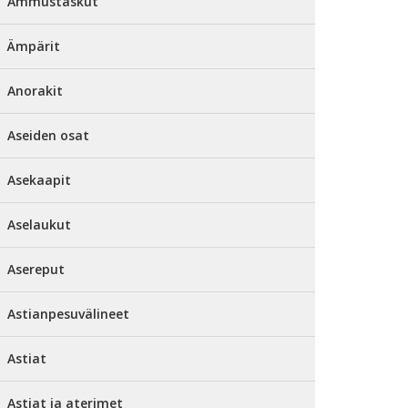
Ammustaskut
Ämpärit
Anorakit
Aseiden osat
Asekaapit
Aselaukut
Asereput
Astianpesuvälineet
Astiat
Astiat ja aterimet