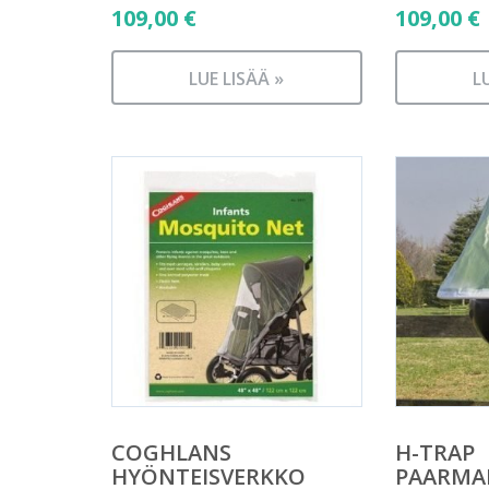
109,00
€
109,00
€
LUE LISÄÄ »
L
COGHLANS
H-TRAP
HYÖNTEISVERKKO
PAARMA