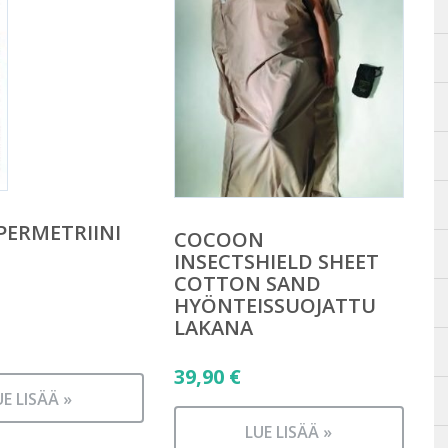
 PERMETRIINI
COCOON
INSECTSHIELD SHEET
COTTON SAND
HYÖNTEISSUOJATTU
LAKANA
39,90
€
UE LISÄÄ »
LUE LISÄÄ »