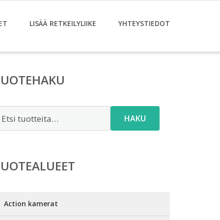
ET
LISÄÄ RETKEILYLIIKE
YHTEYSTIEDOT
TUOTEHAKU
tsi:
HAKU
TUOTEALUEET
Action kamerat