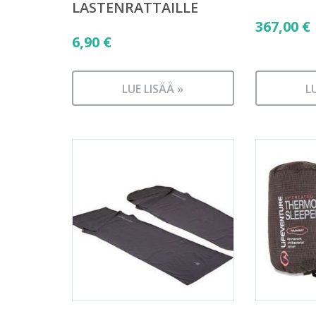
LASTENRATTAILLE
367,00
€
6,90
€
LUE LISÄÄ »
L