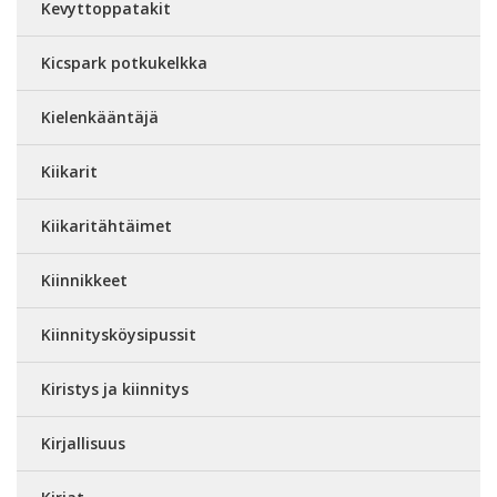
Kevyttoppatakit
Kicspark potkukelkka
Kielenkääntäjä
Kiikarit
Kiikaritähtäimet
Kiinnikkeet
Kiinnitysköysipussit
Kiristys ja kiinnitys
Kirjallisuus