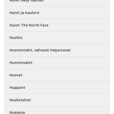
Huivit Helly Hansen
Huivit ja kaulurit
Huivit The North Face
Huollot
Huomiotakit, vahvasti heijastavat
Huomiovalot
Huovat
Hupparit
Huvilateltat
Hygienia