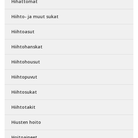
Hihattomat
Hiihto- ja muut sukat
Hiihtoasut
Hiihtohanskat
Hiihtohousut
Hiihtopuvut
Hiihtosukat
Hiihtotakit
Hiusten hoito
Hoitoaineet