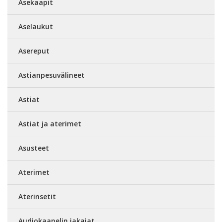
Asekaapit
Aselaukut
Asereput
Astianpesuvälineet
Astiat
Astiat ja aterimet
Asusteet
Aterimet
Aterinsetit
Audiokaapelin jakajat