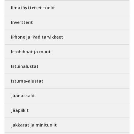
Ilmatäytteiset tuolit
Invertterit
iPhone ja iPad tarvikkeet
Irtohihnat ja muut
Istuinalustat
Istuma-alustat
Jäänaskalit
Jääpiikit
Jakkarat ja minituolit