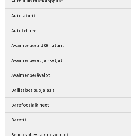
Autoilijan matkaoppaat
Autolaturit
Autotelineet
Avaimenperä USB-laturit
Avaimenperät ja -ketjut
Avaimenperävalot
Ballistiset suojalasit
Barefootjalkineet
Baretit
Beach volley ja rantapallot