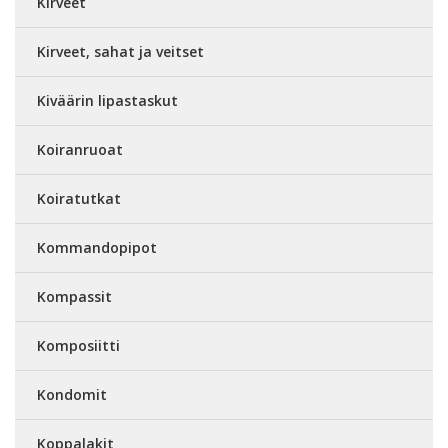
Kirveet
Kirveet, sahat ja veitset
Kiväärin lipastaskut
Koiranruoat
Koiratutkat
Kommandopipot
Kompassit
Komposiitti
Kondomit
Koppalakit