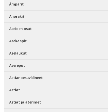
Ämpärit
Anorakit
Aseiden osat
Asekaapit
Aselaukut
Asereput
Astianpesuvälineet
Astiat
Astiat ja aterimet