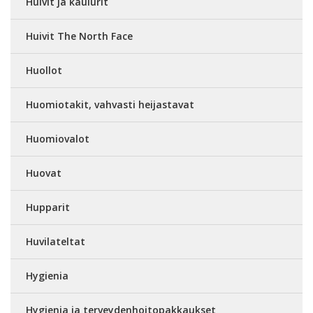
Huivit ja kaulurit
Huivit The North Face
Huollot
Huomiotakit, vahvasti heijastavat
Huomiovalot
Huovat
Hupparit
Huvilateltat
Hygienia
Hygienia ja terveydenhoitopakkaukset