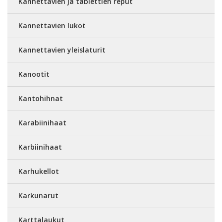
Kannettavien ja tablettien reput
Kannettavien lukot
Kannettavien yleislaturit
Kanootit
Kantohihnat
Karabiinihaat
Karbiinihaat
Karhukellot
Karkunarut
Karttalaukut